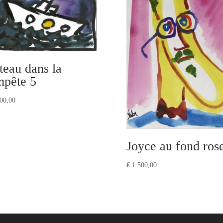
teau dans la
mpête 5
00,00
Joyce au fond ros
€
1 500,00