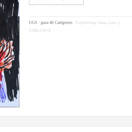
de
46.
Stress
UGS :
gaza-46
Catégories :
Expositions
,
Gaza
,
Gaza !
,
et
TABLEAUX
cris