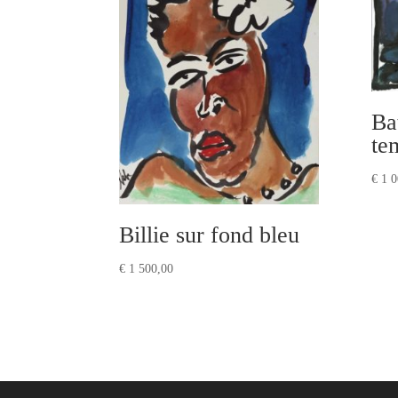
Ba
te
€
1 0
Billie sur fond bleu
€
1 500,00