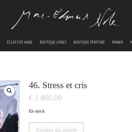
ÉCLATS DE NABE
BOUTIQUE LIVRES
BOUTIQUE PEINTURE
PANIER
46. Stress et cris
€
1 800,00
En stock
quantité
Ajouter au panier