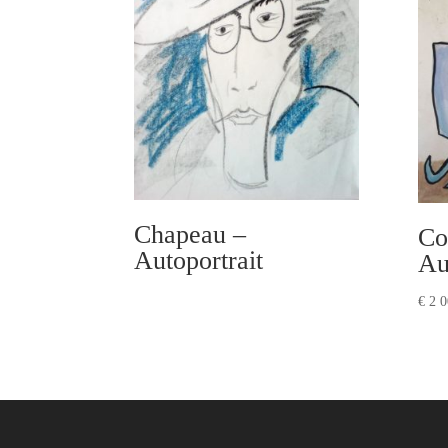
Chapeau –
Co
Autoportrait
Au
€
2 0