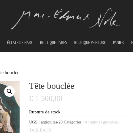
ÉCLATS DE NABE
BOUTIQUE LIVRES
BOUTIQUE PEINTURE
PANIER
te bouclée
Tête bouclée
€
1 500,00
Rupture de stock
UGS :
antiquites-20
Catégories :
Antiquités grecques
,
TABLEAUX