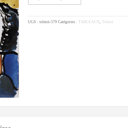
de
Tolstoï
aux
UGS :
tolstoi-579
Catégories :
TABLEAUX
,
Tolstoï
boutons
dorés