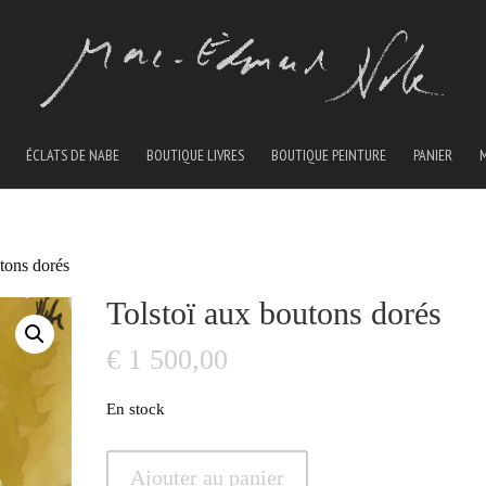
ÉCLATS DE NABE
BOUTIQUE LIVRES
BOUTIQUE PEINTURE
PANIER
tons dorés
Tolstoï aux boutons dorés
€
1 500,00
En stock
quantité
Ajouter au panier