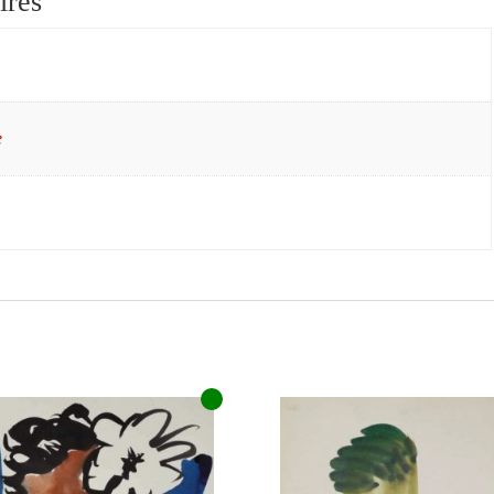
ires
e