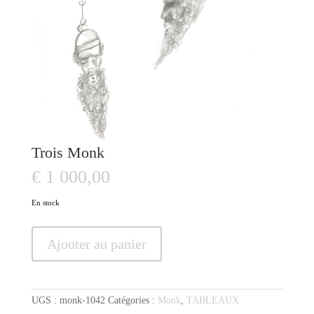
Trois Monk
€
1 000,00
En stock
quantité
Ajouter au panier
de
Trois
Monk
UGS :
monk-1042
Catégories :
Monk
,
TABLEAUX