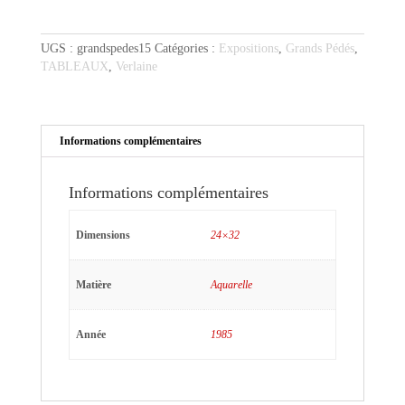
translucide
UGS :
grandspedes15
Catégories :
Expositions
,
Grands Pédés
,
TABLEAUX
,
Verlaine
Informations complémentaires
Informations complémentaires
Dimensions
24×32
Matière
Aquarelle
Année
1985