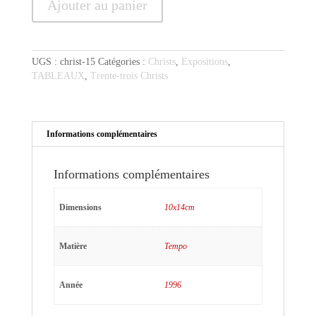
Ajouter au panier
de
Christ
au
tempo
UGS :
christ-15
Catégories :
Christs
,
Expositions
,
4
TABLEAUX
,
Trente-trois Christs
Informations complémentaires
Informations complémentaires
Dimensions
10x14cm
Matière
Tempo
Année
1996