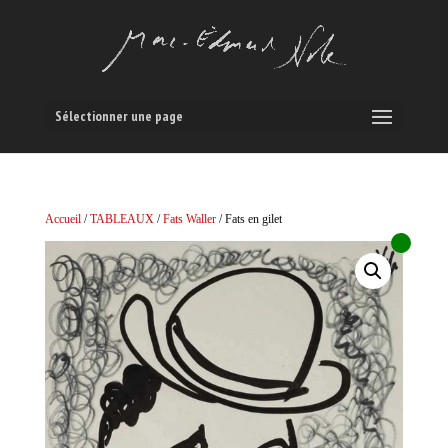
Sélectionner une page
Accueil
/
TABLEAUX
/
Fats Waller
/ Fats en gilet