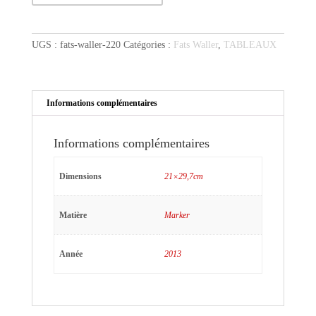
Fats
en
gilet
UGS :
fats-waller-220
Catégories :
Fats Waller
,
TABLEAUX
Informations complémentaires
Informations complémentaires
Dimensions
21×29,7cm
Matière
Marker
Année
2013