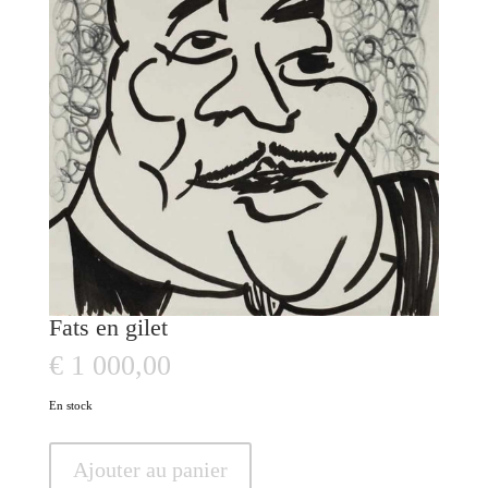
Fats en gilet
€
1 000,00
En stock
quantité
Ajouter au panier
de