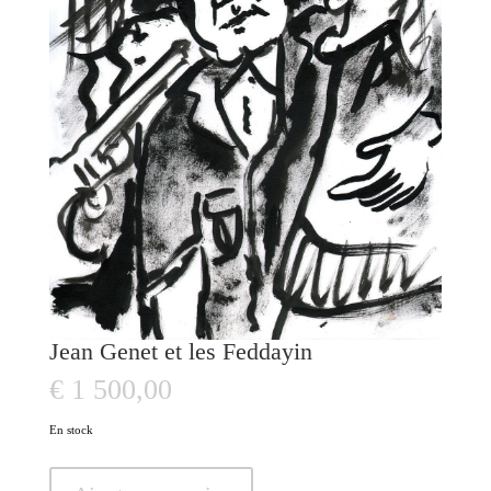
Jean Genet et les Feddayin
€
1 500,00
En stock
quantité