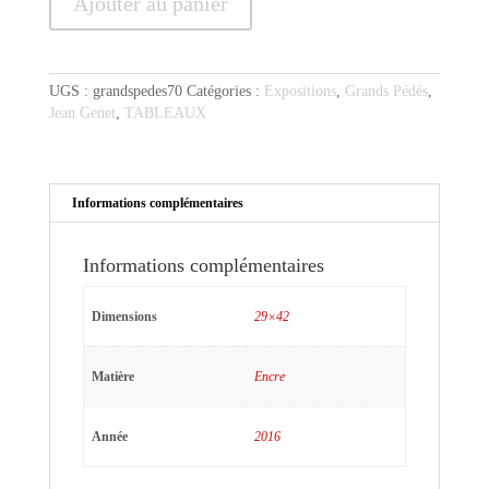
Ajouter au panier
de
Jean
Genet
et
UGS :
grandspedes70
Catégories :
Expositions
,
Grands Pédés
,
les
Jean Genet
,
TABLEAUX
Feddayin
Informations complémentaires
Informations complémentaires
Dimensions
29×42
Matière
Encre
Année
2016