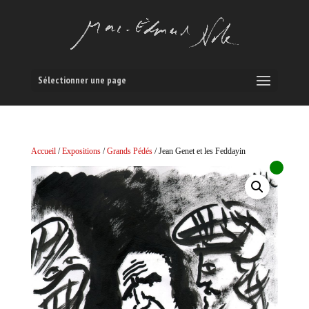
Sélectionner une page
Accueil
/
Expositions
/
Grands Pédés
/ Jean Genet et les Feddayin