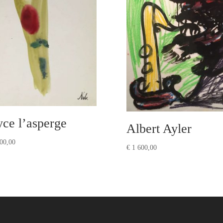
yce l’asperge
Albert Ayler
00,00
€
1 600,00