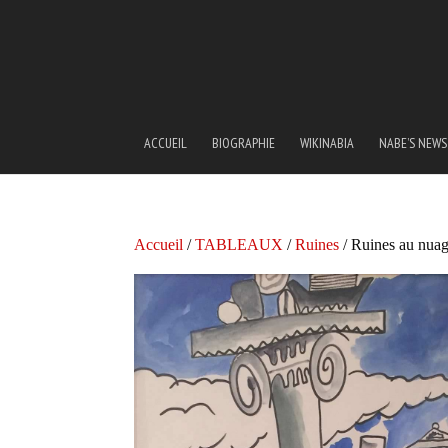
ACCUEIL
BIOGRAPHIE
WIKINABIA
NABE’S NEWS
Accueil
/
TABLEAUX
/
Ruines
/ Ruines au nuag