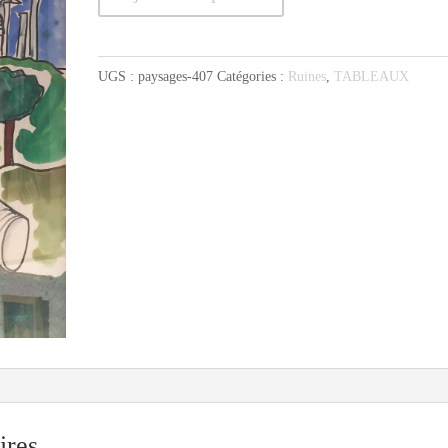
de
Ruines
au
UGS :
paysages-407
Catégories :
Ruines
,
TABLEAUX
nuage
traversant
ires