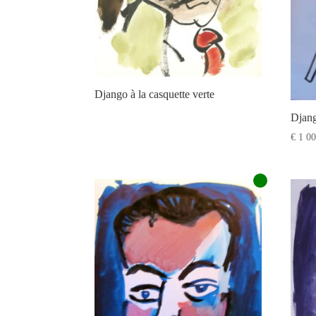
Django à la casquette verte
Djang
€
1 00