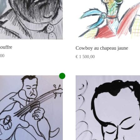
ouffre
Cowboy au chapeau jaune
00
€
1 500,00