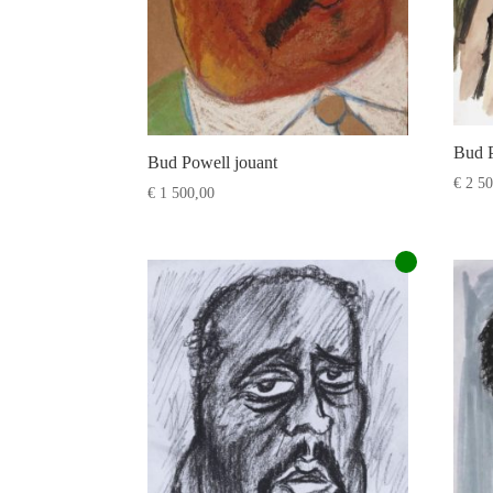
Bud P
Bud Powell jouant
€
2 50
€
1 500,00