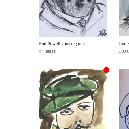
Bud s
Bud Powell vous regarde
€
800,
€
1 000,00