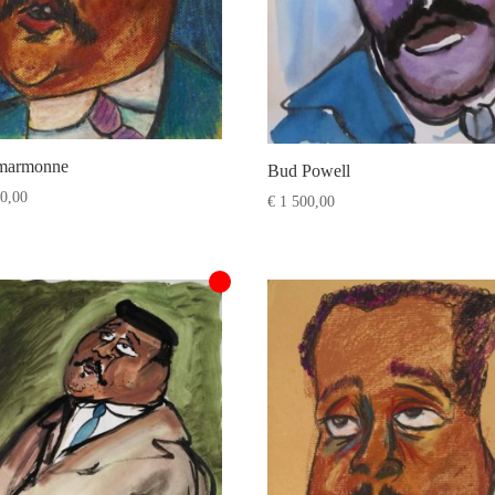
marmonne
Bud Powell
0,00
€
1 500,00