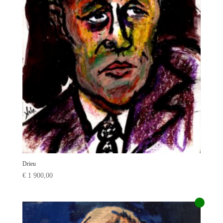
Drieu
€
1 900,00