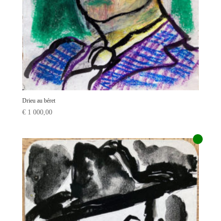
Drieu au béret
€
1 000,00