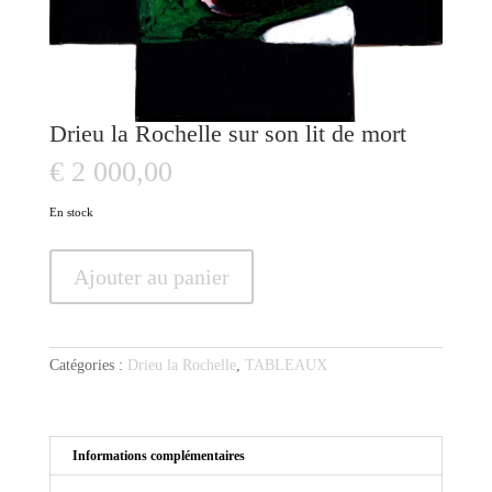
Drieu la Rochelle sur son lit de mort
€
2 000,00
En stock
quantité
Ajouter au panier
de
Drieu
la
Rochelle
Catégories :
Drieu la Rochelle
,
TABLEAUX
sur
son
lit
de
Informations complémentaires
mort