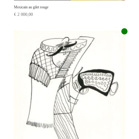
Mexicain au gilet rouge
€
2 000,00