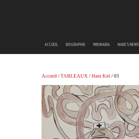
ACCUEIL
BIOGRAPHIE
WIKINABIA
NABE’S NEWS
Accueil
/
TABLEAUX
/
Hara Kiri
/ 03