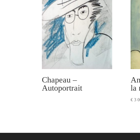
Chapeau –
An
Autoportrait
la
€
3 0