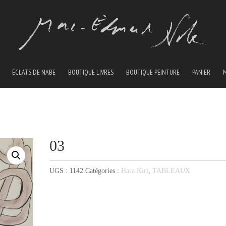
ÉCLATS DE NABE
BOUTIQUE LIVRES
BOUTIQUE PEINTURE
PANIER
03
UGS :
1142
Catégories :
Hara Kiri
,
TABLEAUX