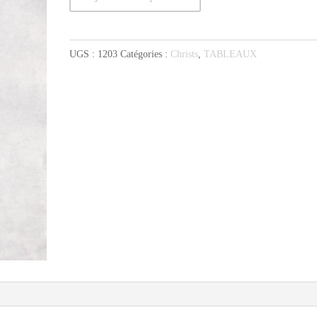
de
Christ
bleuté
UGS :
1203
Catégories :
Christs
,
TABLEAUX