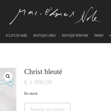
ÉCLATS DE NABE
BOUTIQUE LIVRES
BOUTIQUE PEINTURE
PANIER
Christ bleuté
€
1 000,00
En stock
quantité
Ajouter au panier