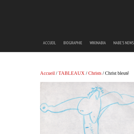
ACCUEIL
BIOGRAPHIE
WIKINABIA
NABE’S NEWS
Accueil
/
TABLEAUX
/
Christs
/ Christ bleuté