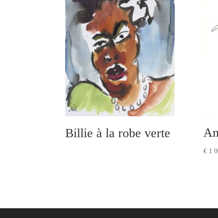
An
Billie à la robe verte
€
1 0