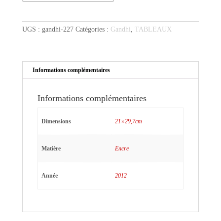
Gandhi
parle
UGS :
gandhi-227
Catégories :
Gandhi
,
TABLEAUX
Informations complémentaires
Informations complémentaires
Dimensions
21×29,7cm
Matière
Encre
Année
2012