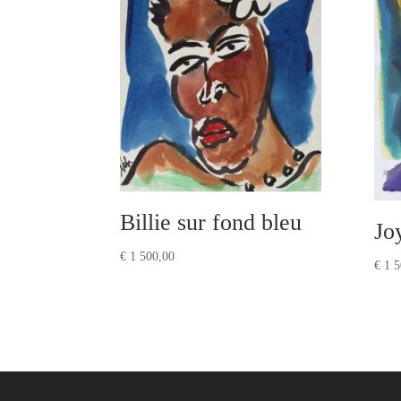
Billie sur fond bleu
Jo
€
1 500,00
€
1 5