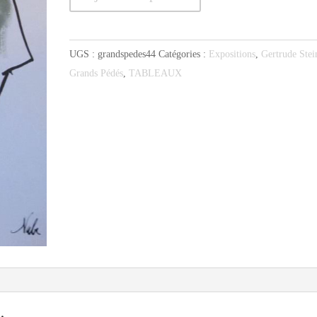
de
Gertrude
et
UGS :
grandspedes44
Catégories :
Expositions
,
Gertrude Stei
Alice
Grands Pédés
,
TABLEAUX
2