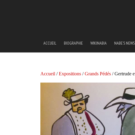
ACCUEIL
BIOGRAPHIE
WIKINABIA
NABE’S NEWS
Accueil
/
Expositions
/
Grands Pédés
/ Gertrude e