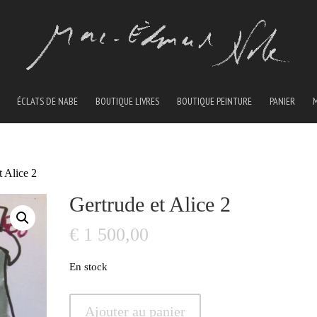
ÉCLATS DE NABE
BOUTIQUE LIVRES
BOUTIQUE PEINTURE
PANIER
t Alice 2
Gertrude et Alice 2
€
1 500,00
En stock
quantité
Ajouter au panier