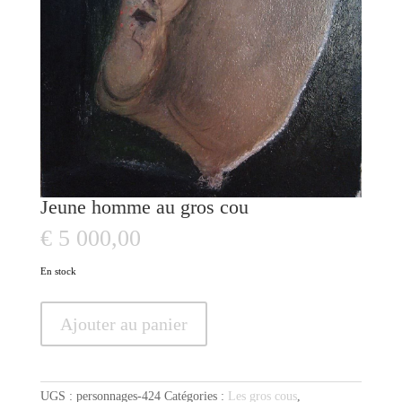
Jeune homme au gros cou
€
5 000,00
En stock
quantité
Ajouter au panier
de
Jeune
homme
au
UGS :
personnages-424
Catégories :
Les gros cous
,
gros