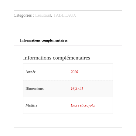
souriant
Catégories :
Léautaud
,
TABLEAUX
Informations complémentaires
Informations complémentaires
Année
2020
Dimensions
16,5×21
Matière
Encre et crayolor