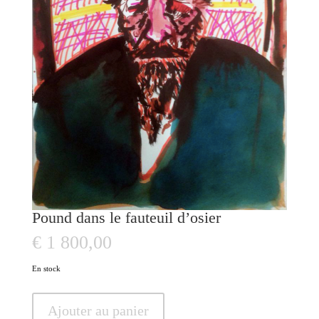
Pound dans le fauteuil d’osier
€
1 800,00
En stock
quantité
Ajouter au panier
de