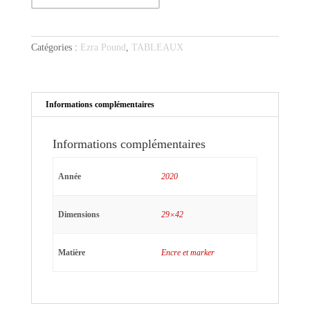
Pound
dans
le
Catégories :
Ezra Pound
,
TABLEAUX
fauteuil
d'osier
Informations complémentaires
Informations complémentaires
Année
2020
Dimensions
29×42
Matière
Encre et marker