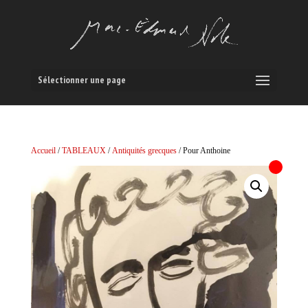
Sélectionner une page
Accueil
/
TABLEAUX
/
Antiquités grecques
/ Pour Anthoine