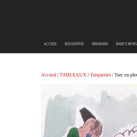
ACCUEIL
BIOGRAPHIE
WIKINABIA
NABE’S NEWS
Accueil
/
TABLEAUX
/
Turqueries
/ Turc en ple