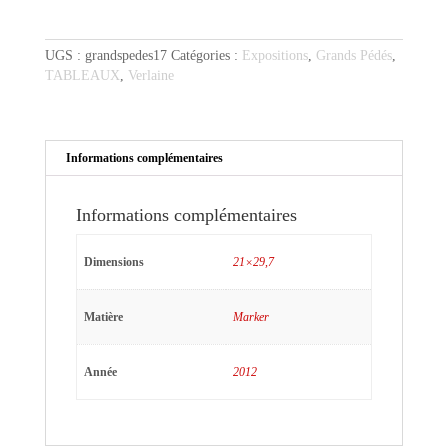
à
l'écharpe
UGS :
grandspedes17
Catégories :
Expositions
,
Grands Pédés
,
TABLEAUX
,
Verlaine
Informations complémentaires
Informations complémentaires
Dimensions
21×29,7
Matière
Marker
Année
2012