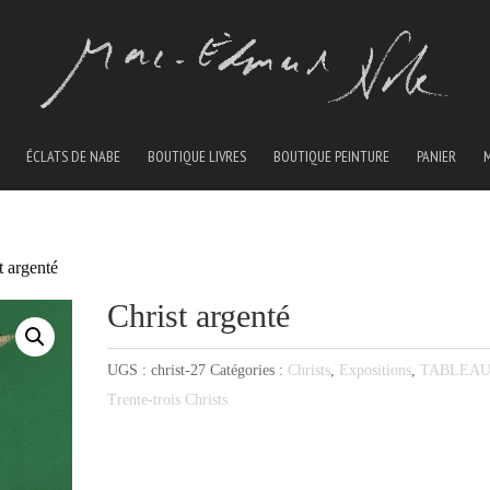
ÉCLATS DE NABE
BOUTIQUE LIVRES
BOUTIQUE PEINTURE
PANIER
t argenté
Christ argenté
UGS :
christ-27
Catégories :
Christs
,
Expositions
,
TABLEA
Trente-trois Christs