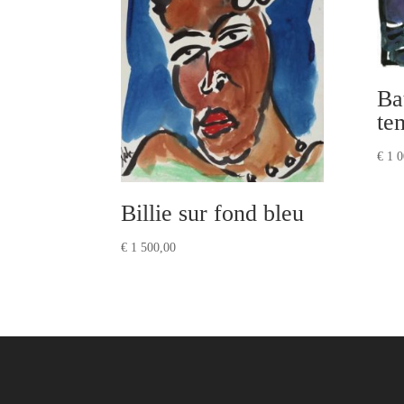
Ba
te
€
1 0
Billie sur fond bleu
€
1 500,00