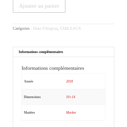
quantité
Ajouter au panier
de
Duke
7
Catégories :
Duke Ellington
,
TABLEAUX
Informations complémentaires
Informations complémentaires
Année
2018
Dimensions
10×14
Matière
Marker