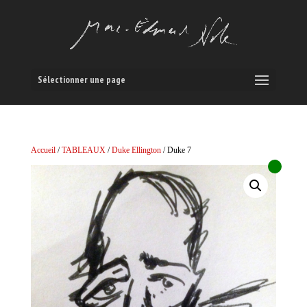
Sélectionner une page
Accueil
/
TABLEAUX
/
Duke Ellington
/ Duke 7