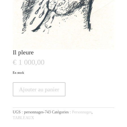
Il pleure
€
1 000,00
En stock
quantité
Ajouter au panier
de
Il
pleure
UGS :
personnages-743
Catégories :
Personnages
,
TABLEAUX