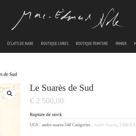
ÉCLATS DE NABE
BOUTIQUE LIVRES
BOUTIQUE PEINTURE
PANIER
ès de Sud
Le Suarès de Sud
€
2 500,00
Rupture de stock
UGS :
andre-suares-548
Catégories :
André Suarès
,
TABLE