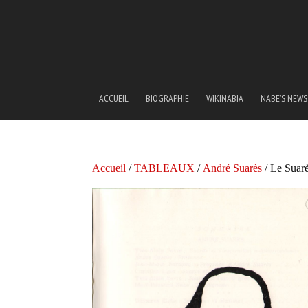
ACCUEIL
BIOGRAPHIE
WIKINABIA
NABE’S NEWS
Accueil
/
TABLEAUX
/
André Suarès
/ Le Suar