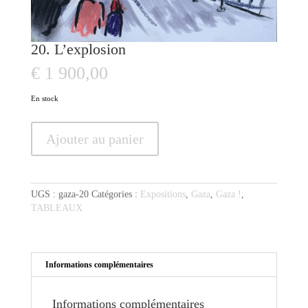
20. L’explosion
€
1 900,00
En stock
quantité
Ajouter au panier
de
20.
L’explosion
UGS :
gaza-20
Catégories :
Expositions
,
Gaza
,
Gaza !
,
TABLEAUX
Informations complémentaires
Informations complémentaires