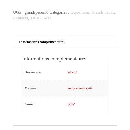
Rimbaud
au
UGS :
grandspedes30
Catégories :
Expositions
,
Grands Pédés
,
ciel
Rimbaud
,
TABLEAUX
bleu
Informations complémentaires
Informations complémentaires
Dimensions
24×32
Matière
encre et aquarelle
Année
2012