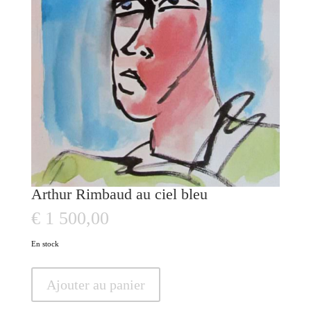
Arthur Rimbaud au ciel bleu
€
1 500,00
En stock
quantité
Ajouter au panier
de
Arthur