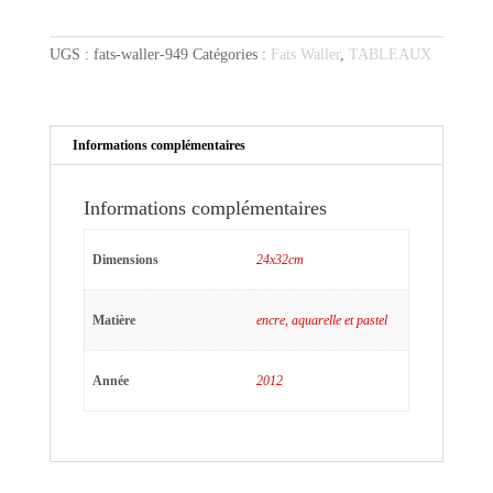
aux
bretelles
UGS :
fats-waller-949
Catégories :
Fats Waller
,
TABLEAUX
Informations complémentaires
Informations complémentaires
Dimensions
24x32cm
Matière
encre, aquarelle et pastel
Année
2012