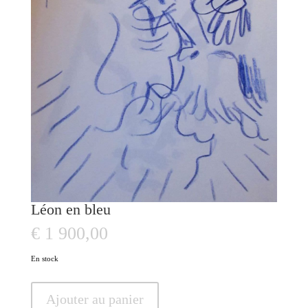
Léon en bleu
€
1 900,00
En stock
quantité
Ajouter au panier
de