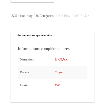
Léon
en
bleu
UGS :
leon-bloy-986
Catégories :
Léon Bloy
,
TABLEAUX
Informations complémentaires
Informations complémentaires
Dimensions
21×29,7cm
Matière
Crayon
Année
1986