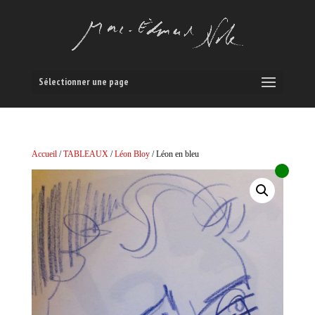
Sélectionner une page
Accueil
/
TABLEAUX
/
Léon Bloy
/ Léon en bleu