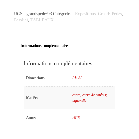
pas
content
UGS :
grandspedes93
Catégories :
Expositions
,
Grands Pédés
,
Pasolini
,
TABLEAUX
Informations complémentaires
Informations complémentaires
Dimensions
24×32
encre, encre de couleur,
Matière
aquarelle
Année
2016